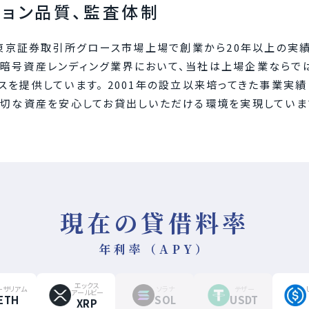
ション品質、監査体制
、東京証券取引所グロース市場上場で創業から20年以上の実績
暗号資産レンディング業界において、当社は上場企業ならで
を提供しています。 2001年の設立以来培ってきた事業実
大切な資産を安心してお貸出しいただける環境を実現していま
現在の貸借料率
年利率（APY）
エックス
ーサリアム
ソラナ
テザー
アールビー
ETH
SOL
USDT
XRP