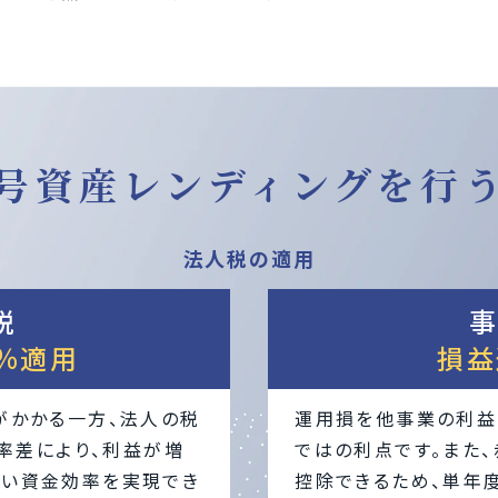
号資産レンディングを行
法人税の適用
税
事
2％適用
損益
がかかる一方、法人の税
運用損を他事業の利益
税率差により、利益が増
ではの利点です。また、
高い資金効率を実現でき
控除できるため、単年