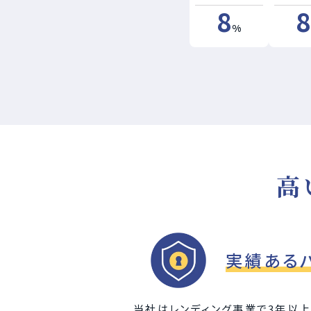
8
8
%
高
実績ある
当社はレンディング事業で3年以上