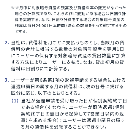
※月中に対象暗号資産の残高及び貸借料率の変更がなかった
場合の計算式であり、これらの値に変動がある場合は日割り計
算を実施する。なお、日割り計算をする場合の対象暗号資産の
残高は当日24:00（日本時間）時点の数量をもって確定するもの
とする。
当社は、貸借料を月ごとに支払うものとし、当該月の貸
借料の合計に相当する数量の対象暗号資産を翌月1日
にユーザーの保有する対象暗号資産の貸出数量に加算
する方法によりユーザーに支払う。なお、貸出初月の貸
借料は日割りにて計算する。
ユーザーが第6条第1項の返還申請をする場合における
返還申請日の属する月の貸借料は、次の各号に掲げる
区分に応じ、以下のとおりとする。
当社が返還申請を受け取った日が個別契約終了日
である場合（すなわち、ユーザーが即時返還（個別
契約終了日の翌日から起算して7営業日以内の返
還）を求める場合）：ユーザーは返還申請日の属す
る月の貸借料を受領することができない。