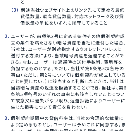
と
別途当社ウェブサイト上のリンク先にて定める最低
貸借数量、最高貸借数量、対応ネットワーク及び貸
借数量の単位をいずれも順守していること
ユーザーが、前項第3号に定める条件その他個別契約成
立の条件を満たさない暗号資産を当社に送付した場合、
当社は、ユーザーが別途指定するウォレットアドレスに
送付する方法により、当該暗号資産を返還することがで
きる。なお、ユーザーは返還時の送付手数料、費用等を
負担するものとする。ただし、当社が第6条第5項各号の
事由（ただし、第2号については個別契約が成立している
ことを要しない。）に該当すると判断したときは、当社は
当該暗号資産の返還を拒絶することができ、当社は、第6
条第5項各号のいずれの事由にも該当しないことについ
て故意又は過失がない限り、返還拒絶によりユーザーに
生じた損害について責任を負わない。
個別契約期間中の貸借料率は、当社の合理的な裁量に
より定めるものとし、ユーザーは予めこれに同意する。ま
た、ユーザーは、合理的な理由がある場合には、当社が