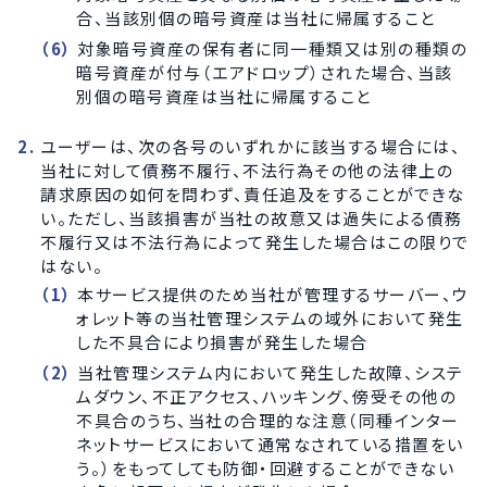
合、当該別個の暗号資産は当社に帰属すること
対象暗号資産の保有者に同一種類又は別の種類の
暗号資産が付与（エアドロップ）された場合、当該
別個の暗号資産は当社に帰属すること
ユーザーは、次の各号のいずれかに該当する場合には、
当社に対して債務不履行、不法行為その他の法律上の
請求原因の如何を問わず、責任追及をすることができな
い。ただし、当該損害が当社の故意又は過失による債務
不履行又は不法行為によって発生した場合はこの限りで
はない。
本サービス提供のため当社が管理するサーバー、ウ
ォレット等の当社管理システムの域外において発生
した不具合により損害が発生した場合
当社管理システム内において発生した故障、システ
ムダウン、不正アクセス、ハッキング、傍受その他の
不具合のうち、当社の合理的な注意（同種インター
ネットサービスにおいて通常なされている措置をい
う。）をもってしても防御・回避することができない