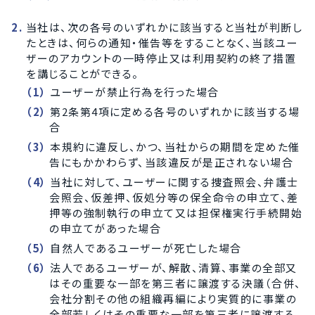
当社は、次の各号のいずれかに該当すると当社が判断し
たときは、何らの通知・催告等をすることなく、当該ユー
ザーのアカウントの一時停止又は利用契約の終了措置
を講じることができる。
ユーザーが禁止行為を行った場合
第2条第4項に定める各号のいずれかに該当する場
合
本規約に違反し、かつ、当社からの期間を定めた催
告にもかかわらず、当該違反が是正されない場合
当社に対して、ユーザーに関する捜査照会、弁護士
会照会、仮差押、仮処分等の保全命令の申立て、差
押等の強制執行の申立て又は担保権実行手続開始
の申立てがあった場合
自然人であるユーザーが死亡した場合
法人であるユーザーが、解散、清算、事業の全部又
はその重要な一部を第三者に譲渡する決議（合併、
会社分割その他の組織再編により実質的に事業の
全部若しくはその重要な一部を第三者に譲渡する