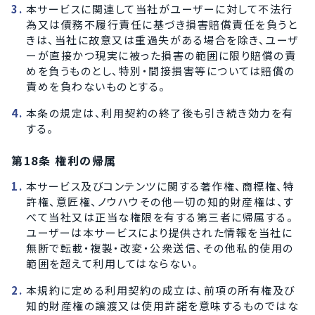
本サービスに関連して当社がユーザーに対して不法行
為又は債務不履行責任に基づき損害賠償責任を負うと
きは、当社に故意又は重過失がある場合を除き、ユーザ
ーが直接かつ現実に被った損害の範囲に限り賠償の責
めを負うものとし、特別・間接損害等については賠償の
責めを負わないものとする。
本条の規定は、利用契約の終了後も引き続き効力を有
する。
第18条 権利の帰属
本サービス及びコンテンツに関する著作権、商標権、特
許権、意匠権、ノウハウその他一切の知的財産権は、す
べて当社又は正当な権限を有する第三者に帰属する。
ユーザーは本サービスにより提供された情報を当社に
無断で転載・複製・改変・公衆送信、その他私的使用の
範囲を超えて利用してはならない。
本規約に定める利用契約の成立は、前項の所有権及び
知的財産権の譲渡又は使用許諾を意味するものではな