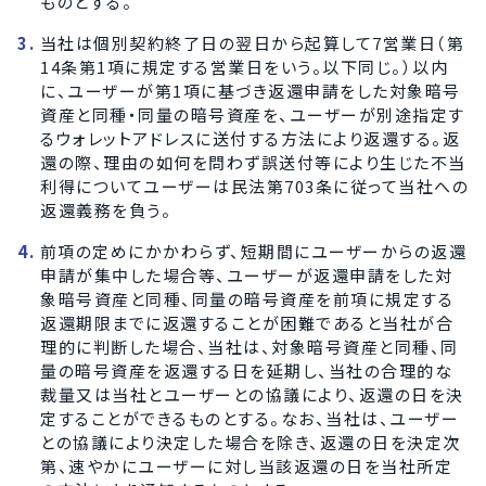
ものとする。
当社は個別契約終了日の翌日から起算して7営業日（第
14条第1項に規定する営業日をいう。以下同じ。）以内
に、ユーザーが第1項に基づき返還申請をした対象暗号
資産と同種・同量の暗号資産を、ユーザーが別途指定す
るウォレットアドレスに送付する方法により返還する。返
還の際、理由の如何を問わず誤送付等により生じた不当
利得についてユーザーは民法第703条に従って当社への
返還義務を負う。
前項の定めにかかわらず、短期間にユーザーからの返還
申請が集中した場合等、ユーザーが返還申請をした対
象暗号資産と同種、同量の暗号資産を前項に規定する
返還期限までに返還することが困難であると当社が合
理的に判断した場合、当社は、対象暗号資産と同種、同
量の暗号資産を返還する日を延期し、当社の合理的な
裁量又は当社とユーザーとの協議により、返還の日を決
定することができるものとする。なお、当社は、ユーザー
との協議により決定した場合を除き、返還の日を決定次
第、速やかにユーザーに対し当該返還の日を当社所定