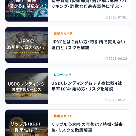
暗号資産（仮想通貨）儲かるは危険？ハ
ッキング・詐欺など過去事件に学ぶリ
スクと対策
2026.07.01
銘柄別ガイド
JPYCとは？買い方・取引所で買えない
理由とリスクを解説
2026.06.22
レンディング
USDCレンディングおすすめ比較4社｜
年率10%・始め方・リスクを解説
2026.05.21
銘柄別ガイド
リップル（XRP）の今後は？特徴・将来
性・リスクを徹底解説