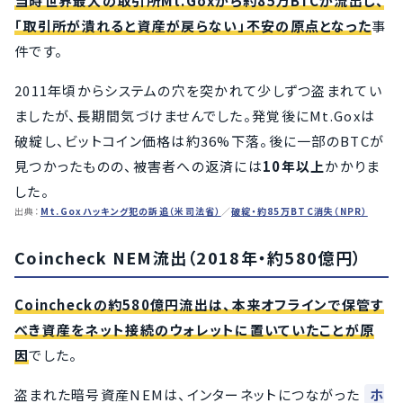
当時世界最大の取引所Mt.Goxから約85万BTCが流出し、
「取引所が潰れると資産が戻らない」不安の原点となった
事
件です。
2011年頃からシステムの穴を突かれて少しずつ盗まれてい
ましたが、長期間気づけませんでした。発覚後にMt.Goxは
破綻し、ビットコイン価格は約36%下落。後に一部のBTCが
見つかったものの、被害者への返済には
10年以上
かかりま
した。
出典：
Mt.Goxハッキング犯の訴追（米司法省）
／
破綻・約85万BTC消失（NPR）
Coincheck NEM流出（2018年・約580億円）
Coincheckの約580億円流出は、本来オフラインで保管す
べき資産をネット接続のウォレットに置いていたことが原
因
でした。
盗まれた暗号資産NEMは、インターネットにつながった
ホ