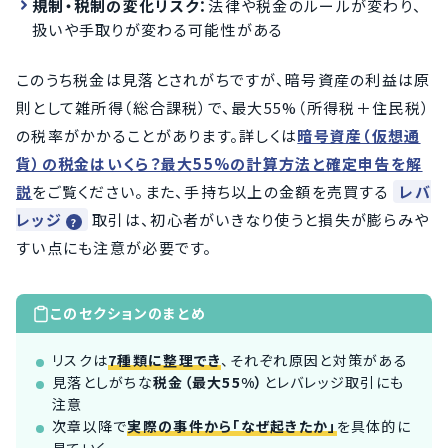
規制・税制の変化リスク：
法律や税金のルールが変わり、
扱いや手取りが変わる可能性がある
このうち税金は見落とされがちですが、暗号資産の利益は原
則として雑所得（総合課税）で、最大55%（所得税＋住民税）
の税率がかかることがあります。詳しくは
暗号資産（仮想通
貨）の税金はいくら？最大55%の計算方法と確定申告を解
説
をご覧ください。また、手持ち以上の金額を売買する
レバ
レッジ
取引は、初心者がいきなり使うと損失が膨らみや
すい点にも注意が必要です。
このセクションのまとめ
リスクは
7種類に整理でき
、それぞれ原因と対策がある
見落としがちな
税金（最大55%）
とレバレッジ取引にも
注意
次章以降で
実際の事件から「なぜ起きたか」
を具体的に