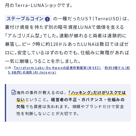
月のTerra・LUNAショックです。
ステーブルコイン
の一種だったUST（TerraUSD）は、
裏付け資産を持たず別の暗号資産LUNAで価値を支える
「アルゴリズム型」でした。連動が崩れると両者は連鎖的に
暴落し、ピーク時に約120ドルあったLUNAは数日でほぼゼ
ロに。安定しているはずのものでも、仕組みに無理があれば
一気に崩壊しうることを示しました。
出典：
Terraform Labs・Do Kwonの証券詐欺提訴（米SEC）
／
約450億ドル（約
5.8兆円）の消失（Al Jazeera）
海外の事件が教えるのは、
「ハッキング」だけがリスクでは
ない
ということ。
経営者の不正・ガバナンス・仕組みの
欠陥
でも資産は失われます。規模やブランドだけで安全
性を判断しないことが大切です。