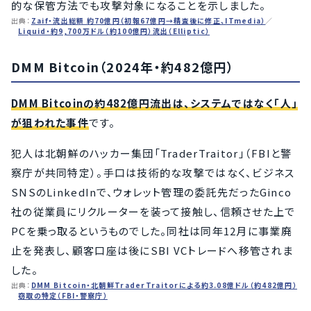
的な保管方法でも攻撃対象になることを示しました。
出典：
Zaif・流出総額 約70億円（初報67億円→精査後に修正、ITmedia）
／
Liquid・約9,700万ドル（約100億円）流出（Elliptic）
DMM Bitcoin（2024年・約482億円）
DMM Bitcoinの約482億円流出は、システムではなく「人」
が狙われた事件
です。
犯人は北朝鮮のハッカー集団「TraderTraitor」（FBIと警
察庁が共同特定）。手口は技術的な攻撃ではなく、ビジネス
SNSのLinkedInで、ウォレット管理の委託先だったGinco
社の従業員にリクルーターを装って接触し、信頼させた上で
PCを乗っ取るというものでした。同社は同年12月に事業廃
止を発表し、顧客口座は後にSBI VCトレードへ移管されま
した。
出典：
DMM Bitcoin・北朝鮮TraderTraitorによる約3.08億ドル（約482億円）
窃取の特定（FBI・警察庁）