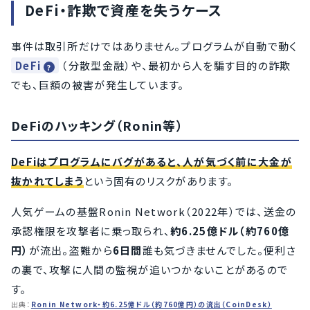
DeFi・詐欺で資産を失うケース
事件は取引所だけではありません。プログラムが自動で動く
DeFi
（分散型金融）や、最初から人を騙す目的の詐欺
でも、巨額の被害が発生しています。
DeFiのハッキング（Ronin等）
DeFiはプログラムにバグがあると、人が気づく前に大金が
抜かれてしまう
という固有のリスクがあります。
人気ゲームの基盤Ronin Network（2022年）では、送金の
承認権限を攻撃者に乗っ取られ、
約6.25億ドル（約760億
円）
が流出。盗難から
6日間
誰も気づきませんでした。便利さ
の裏で、攻撃に人間の監視が追いつかないことがあるので
す。
出典：
Ronin Network・約6.25億ドル（約760億円）の流出（CoinDesk）