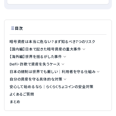
目次
暗号資産は本当に危ない？まず知るべき7つのリスク
【国内編】日本で起きた暗号資産の重大事件
【海外編】世界を揺るがした事件
Mt.Gox（2014年・約85万BTC消失）
DeFi・詐欺で資産を失うケース
Coincheck NEM流出（2018年・約580億円）
FTX破綻（経営者による顧客資金の流用）
日本の規制は世界でも厳しい｜利用者を守る仕組み
Zaif・Liquidの流出事件
Bybit（史上最大・約15億ドルのハッキング）
DeFiのハッキング（Ronin等）
自分の資産を守る具体的な対策
DMM Bitcoin（2024年・約482億円）
Terra・LUNA崩壊（アルゴリズム型の限界）
ラグプル・ポンジ（OneCoin・BitConnectなど）
コールドウォレット保管義務と履行保証暗号資産
安心して始めるなら｜らくらくちょコインの安全対策
国内事件から見える3つの教訓
分別管理｜会社が潰れても顧客資産は守られる
金融庁登録業者を選ぶ
よくあるご質問
トラベルルールと金商法への移行（今後の強化）
秘密鍵を自分で持つか、預けるか
まとめ
詐欺の見分け方
レバレッジを避け、少額・分散で始める