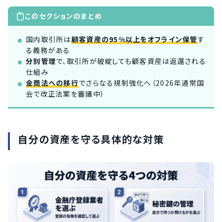
このセクションのまとめ
国内取引所は
顧客資産の95%以上をオフライン保管
す
る義務がある
分別管理
で、取引所が破綻しても顧客資産は返還される
仕組み
金商法への移行
でさらなる規制強化へ（2026年通常国
会で改正法案を審議中）
自分の資産を守る具体的な対策