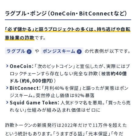
ラグプル・ポンジ（OneCoin・BitConnectなど）
「必ず儲かる」と謳うプロジェクトの多くは、持ち逃げや自転
車操業の詐欺
です。
ラグプル
や
ポンジスキーム
の代表例が以下です。
OneCoin：
「次のビットコイン」と宣伝したが、実際にはブ
ロックチェーンすら存在しない完全な詐欺（被害
約40億
ドル（約6,000億円）
）
BitConnect：
「月利40%を保証」と謳ったが実態はポン
ジスキーム。突然停止し価値は92%暴落
Squid Game Token：
人気ドラマ名を悪用。「買ったら売
れない」仕組みが組み込まれ価値はゼロに
詐欺トークンの新規発行は2022年だけで11万件を超えた
という統計もあります。「うますぎる話」「元本保証」「今だ