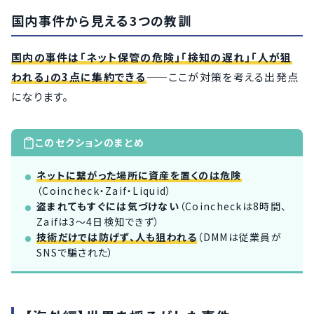
国内事件から見える3つの教訓
国内の事件は「ネット保管の危険」「検知の遅れ」「人が狙
われる」の3点に集約できる
——ここが対策を考える出発点
になります。
このセクションのまとめ
ネットに繋がった場所に資産を置くのは危険
（Coincheck・Zaif・Liquid）
盗まれてもすぐには気づけない
（Coincheckは8時間、
Zaifは3〜4日検知できず）
技術だけでは防げず、人も狙われる
（DMMは従業員が
SNSで騙された）