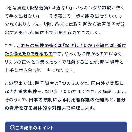
「暗号資産（仮想通貨）は危ない」「ハッキングや詐欺が怖く
て手を出せない」——そう感じて一歩を踏み出せない人は
少なくありません。実際、過去には取引所から数百億円が流
出する事件が、国内外で何度も起きてきました。
ただ、
これらの事件の多くは「なぜ起きたか」を知れば、避け
たり備えたりできるもの
です。やみくもに怖がるのではなく、
リスクの正体と対策をセットで理解することが、暗号資産と
上手に付き合う第一歩になります。
この記事では、暗号資産の
7つのリスク
と、
国内外で実際に
起きた重大事件
を、なぜ起きたのかまでやさしく解説します。
そのうえで、
日本の規制による利用者保護の仕組み
と、
自分
の資産を守る具体的な対策
まで整理します。
この記事のポイント