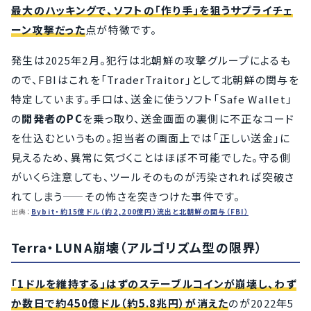
最大のハッキングで、ソフトの「作り手」を狙うサプライチェ
ーン攻撃だった
点が特徴です。
発生は2025年2月。犯行は北朝鮮の攻撃グループによるも
ので、FBIはこれを「TraderTraitor」として北朝鮮の関与を
特定しています。手口は、送金に使うソフト「Safe Wallet」
の
開発者のPC
を乗っ取り、送金画面の裏側に不正なコード
を仕込むというもの。担当者の画面上では「正しい送金」に
見えるため、異常に気づくことはほぼ不可能でした。守る側
がいくら注意しても、ツールそのものが汚染されれば突破さ
れてしまう——その怖さを突きつけた事件です。
出典：
Bybit・約15億ドル（約2,200億円）流出と北朝鮮の関与（FBI）
Terra・LUNA崩壊（アルゴリズム型の限界）
「1ドルを維持する」はずのステーブルコインが崩壊し、わず
か数日で約450億ドル（約5.8兆円）が消えた
のが2022年5