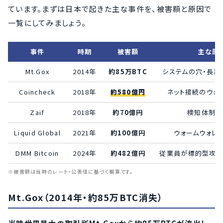
ています。まずは日本で起きた主な事件を、被害額と原因で
一覧にしてみましょう。
事件
時期
被害額
主な原
Mt.Gox
2014年
約85万BTC
システムの穴・長期
Coincheck
2018年
約580億円
ネット接続のウォ
Zaif
2018年
約70億円
検知体制の
Liquid Global
2021年
約100億円
ウォームウォレ
DMM Bitcoin
2024年
約482億円
従業員が標的型攻撃
※被害額は当時のレート・公表値に基づく概算です。
Mt.Gox（2014年・約85万BTC消失）