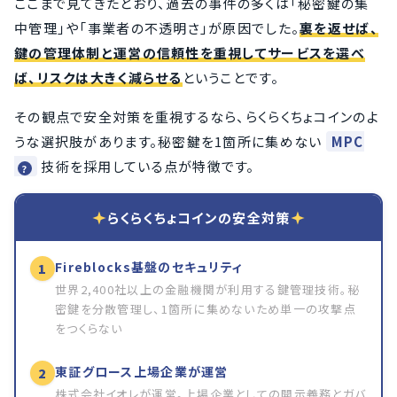
ここまで見てきたとおり、過去の事件の多くは「秘密鍵の集
中管理」や「事業者の不透明さ」が原因でした。
裏を返せば、
鍵の管理体制と運営の信頼性を重視してサービスを選べ
ば、リスクは大きく減らせる
ということです。
その観点で安全対策を重視するなら、らくらくちょコインのよ
うな選択肢があります。秘密鍵を1箇所に集めない
MPC
技術を採用している点が特徴です。
らくらくちょコインの安全対策
Fireblocks基盤のセキュリティ
1
世界2,400社以上の金融機関が利用する鍵管理技術。秘
密鍵を分散管理し、1箇所に集めないため単一の攻撃点
をつくらない
東証グロース上場企業が運営
2
株式会社イオレが運営。上場企業としての開示義務とガバ