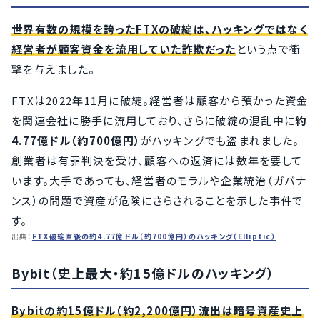
世界有数の規模を誇ったFTXの破綻は、ハッキングではなく
経営者が顧客資金を流用していた詐欺だった
という点で衝
撃を与えました。
FTXは2022年11月に破綻。経営者は顧客から預かった資金
を関連会社に勝手に流用しており、さらに破綻の混乱中に
約
4.77億ドル（約700億円）
がハッキングでも盗まれました。
創業者は有罪判決を受け、顧客への返済には数年を要して
います。大手であっても、経営者のモラルや企業統治（ガバナ
ンス）の問題で資産が危険にさらされることを示した事件で
す。
出典：
FTX破綻直後の約4.77億ドル（約700億円）のハッキング（Elliptic）
Bybit（史上最大・約15億ドルのハッキング）
Bybitの約15億ドル（約2,200億円）流出は暗号資産史上