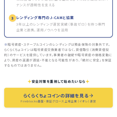
ナンスが透明性を支える
レンディング専門のJ-CAMと協業
3
3年以上のレンディング運営実績（事故ゼロ）を持つ専門
企業と連携。運用ノウハウを活用
※
暗号資産・ステーブルコインのレンディングは預金保険の対象外です。
らくらくちょコインは暗号資産交換業者ではなく、貸借取引（消費貸借契
約）のサービスを提供しています。事業者の破綻や暗号資産の価格変動に
より、資産の返還が遅延・不能となる可能性があり、「絶対に安全」を保証
するものではありません。
安全対策を重視して始めたいなら
らくらくちょコインの詳細を見る
Fireblocks基盤・東証グロース上場企業（イオレ）運営