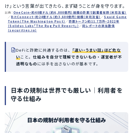
け」という言葉が出てきたら、まず疑うことが身を守ります。
出典：
OneCoin・約40億ドル（約6,000億円）規模の詐欺で創業者有罪（米司法省）
／
BitConnect・約24億ドル（約3,600億円）規模（米司法省）
／
Squid Game
Token（The Washington Post）
／
詐欺トークン約11.7万件・2022年
（Solidus Labs「The Rug Pull Report」）
／
同レポートの該当数値
（securities.io）
DeFiと詐欺に共通するのは、
「速い・うまい話」ほど危な
い
こと。
仕組みを自分で理解できないもの・運営者が不
透明なもの
には手を出さないのが基本です。
日本の規制は世界でも厳しい｜利用者を
守る仕組み