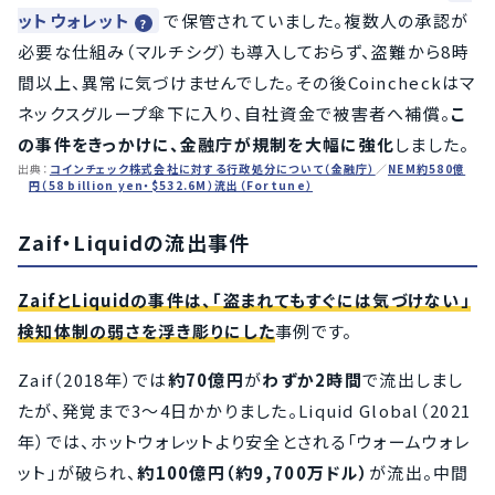
ットウォレット
で保管されていました。複数人の承認が
必要な仕組み（マルチシグ）も導入しておらず、盗難から8時
間以上、異常に気づけませんでした。その後Coincheckはマ
ネックスグループ傘下に入り、自社資金で被害者へ補償。
こ
の事件をきっかけに、金融庁が規制を大幅に強化
しました。
出典：
コインチェック株式会社に対する行政処分について（金融庁）
／
NEM約580億
円（58 billion yen・$532.6M）流出（Fortune）
Zaif・Liquidの流出事件
ZaifとLiquidの事件は、「盗まれてもすぐには気づけない」
検知体制の弱さを浮き彫りにした
事例です。
Zaif（2018年）では
約70億円
が
わずか2時間
で流出しまし
たが、発覚まで3〜4日かかりました。Liquid Global（2021
年）では、ホットウォレットより安全とされる「ウォームウォレ
ット」が破られ、
約100億円（約9,700万ドル）
が流出。中間